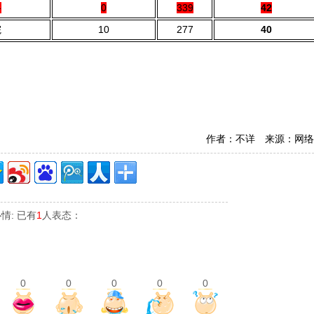
谷
0
339
42
院
10
277
40
作者：不详 来源：网络
情: 已有
1
人表态：
0
0
0
0
0