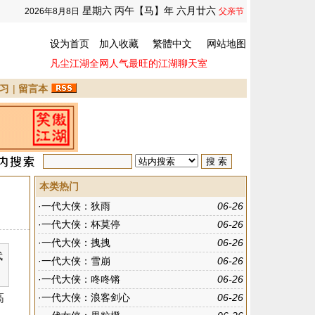
星期六 丙午【马】年 六月廿六
2026年8月8日
父亲节
设为首页
加入收藏
繁體中文
网站地图
凡尘江湖全网人气最旺的江湖聊天室
习
|
留言本
本类热门
·
一代大侠：狄雨
06-26
·
一代大侠：杯莫停
06-26
·
一代大侠：拽拽
06-26
武
·
一代大侠：雪崩
06-26
·
一代大侠：咚咚锵
06-26
高
·
一代大侠：浪客剑心
06-26