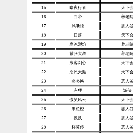
15
暗夜行者
天下
16
白帝
养老
17
风渐隐
恶人
18
日落
天下
19
寒冰烈焰
养老
20
嚣张大叔
养老
21
浪客剑心
天下
22
咫尺天涯
天下
23
咚咚锵
恶人
24
左狸
游侠
25
傲笑风云
天下
26
果粒橙
恶人
27
拽拽
恶人
28
杯莫停
恶人