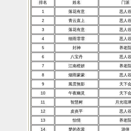
排名
姓名
门派
1
落花有意
恶人
2
青云直上
恶人
3
落花有意
恶人
4
细雨霏霏
恶人
5
封神
养老
6
八宝丹
恶人
7
江南橙妍
养老
8
烟雨蒙蒙
恶人
9
風雲無影
天下
10
午夜幽灵
天下
11
智慧树
月光琉
12
皮炎平
恶人
13
怡情
养老
14
梦的衣裳
游侠