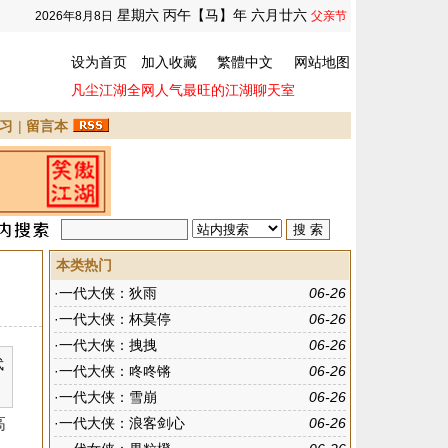
星期六 丙午【马】年 六月廿六
2026年8月8日
父亲节
设为首页
加入收藏
繁體中文
网站地图
凡尘江湖全网人气最旺的江湖聊天室
习
|
留言本
本类热门
·
一代大侠：狄雨
06-26
·
一代大侠：杯莫停
06-26
·
一代大侠：拽拽
06-26
武
·
一代大侠：咚咚锵
06-26
·
一代大侠：雪崩
06-26
高
·
一代大侠：浪客剑心
06-26