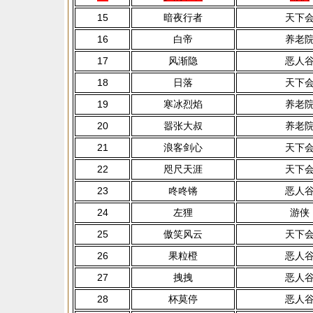
15
暗夜行者
天下
16
白帝
养老
17
风渐隐
恶人
18
日落
天下
19
寒冰烈焰
养老
20
嚣张大叔
养老
21
浪客剑心
天下
22
咫尺天涯
天下
23
咚咚锵
恶人
24
左狸
游侠
25
傲笑风云
天下
26
果粒橙
恶人
27
拽拽
恶人
28
杯莫停
恶人