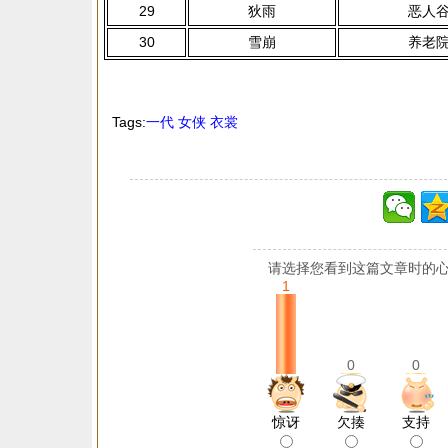
29
狄雨
恶人
30
雪崩
养老
Tags:
一代
女侠
衣裳
请选择您看到这篇文章时的心
1
0
0
惊讶
欠揍
支持