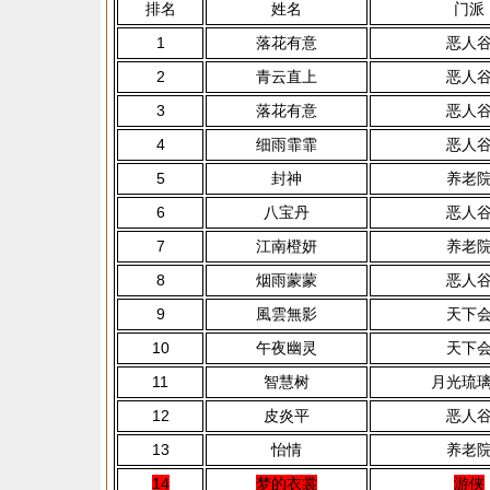
排名
姓名
门派
1
落花有意
恶人
2
青云直上
恶人
3
落花有意
恶人
4
细雨霏霏
恶人
5
封神
养老
6
八宝丹
恶人
7
江南橙妍
养老
8
烟雨蒙蒙
恶人
9
風雲無影
天下
10
午夜幽灵
天下
11
智慧树
月光琉
12
皮炎平
恶人
13
怡情
养老
14
梦的衣裳
游侠