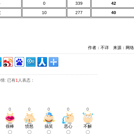
谷
0
339
42
院
10
277
40
作者：不详 来源：网络
情: 已有
1
人表态：
0
0
0
0
0
很棒
愤怒
搞笑
恶心
不解