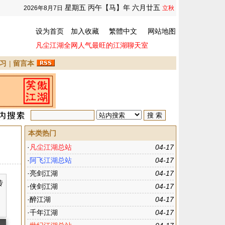
星期五 丙午【马】年 六月廿五
2026年8月7日
立秋
设为首页
加入收藏
繁體中文
网站地图
凡尘江湖全网人气最旺的江湖聊天室
习
|
留言本
本类热门
·
凡尘江湖总站
04-17
·
阿飞江湖总站
04-17
·
亮剑江湖
04-17
传
·
侠剑江湖
04-17
·
醉江湖
04-17
·
千年江湖
04-17