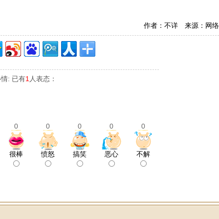
作者：不详 来源：网络
情: 已有
1
人表态：
0
0
0
0
0
很棒
愤怒
搞笑
恶心
不解