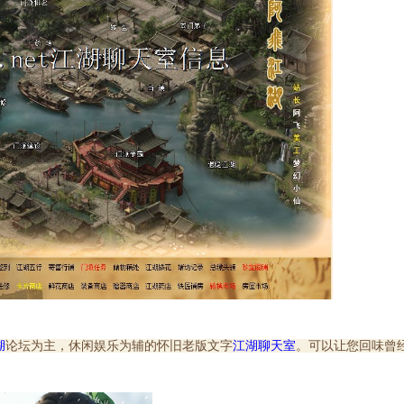
湖
论坛为主，休闲娱乐为辅的怀旧老版文字
江湖
聊天室
。可以让您回味曾