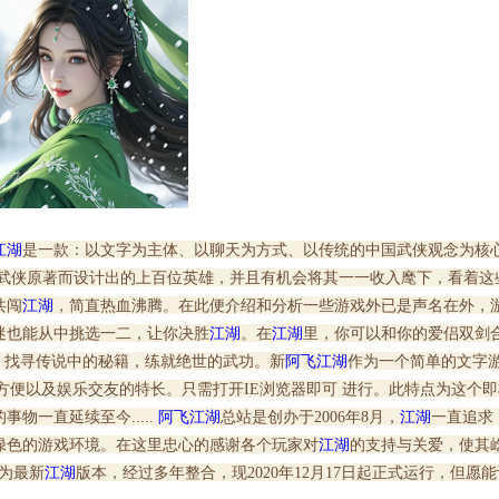
江湖
是一款：以文字为主体、以聊天为方式、以传统的中国武侠观念为核
庸武侠原著而设计出的上百位英雄，并且有机会将其一一收入麾下，看着这
共闯
江湖
，简直热血沸腾。在此便介绍和分析一些游戏外已是声名在外，
迷也能从中挑选一二，让你决胜
江湖
。在
江湖
里，你可以和你的爱侣双剑
，找寻传说中的秘籍，练就绝世的武功。新
阿飞江湖
作为一个简单的文字
方便以及娱乐交友的特长。只需打开IE浏览器即可 进行。此特点为这个
物一直延续至今.....
阿飞江湖
总站是创办于2006年8月，
江湖
一直追求
绿色的游戏环境。在这里忠心的感谢各个玩家对
江湖
的支持与关爱，使其
为最新
江湖
版本，经过多年整合，现2020年12月17日起正式运行，但愿