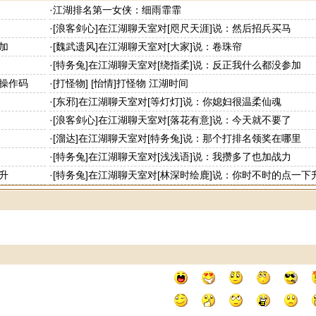
·
江湖排名第一女侠：细雨霏霏
·
[浪客剑心]在江湖聊天室对[咫尺天涯]说：然后招兵买马
加
·
[魏武遗风]在江湖聊天室对[大家]说：卷珠帘
·
[特务兔]在江湖聊天室对[绕指柔]说：反正我什么都没参加
动操作码
·
[打怪物] [怡情]打怪物 江湖时间
·
[东邪]在江湖聊天室对[等灯灯]说：你媳妇很温柔仙魂
·
[浪客剑心]在江湖聊天室对[落花有意]说：今天就不要了
·
[溜达]在江湖聊天室对[特务兔]说：那个打排名领奖在哪里
·
[特务兔]在江湖聊天室对[浅浅语]说：我攒多了也加战力
升
·
[特务兔]在江湖聊天室对[林深时绘鹿]说：你时不时的点一下
看一下