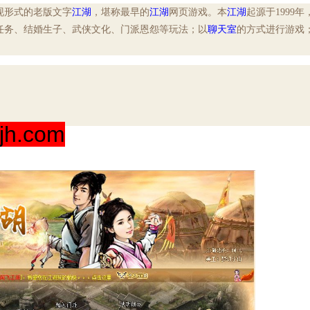
现形式的老版文字
江湖
，堪称最早的
江湖
网页游戏。本
江湖
起源于1999年
任务、结婚生子、武侠文化、门派恩怨等玩法；以
聊天室
的方式进行游戏
h.com