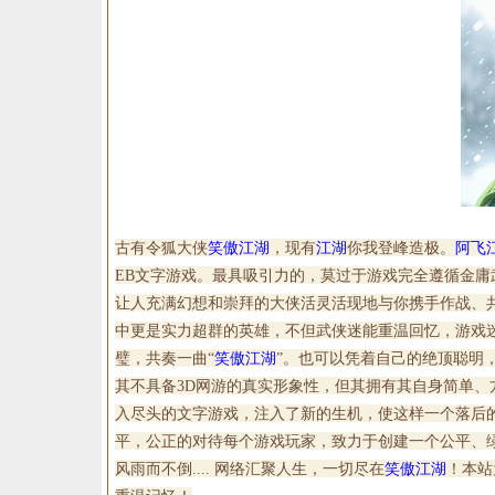
古有令狐大侠
笑傲江湖
，现有
江湖
你我登峰造极。
阿飞
EB文字游戏。最具吸引力的，莫过于游戏完全遵循金
让人充满幻想和崇拜的大侠活灵活现地与你携手作战、
中更是实力超群的英雄，不但武侠迷能重温回忆，游戏
璧，共奏一曲“
笑傲江湖
”。也可以凭着自己的绝顶聪明
其不具备3D网游的真实形象性，但其拥有其自身简单、
入尽头的文字游戏，注入了新的生机，使这样一个落后的事
平，公正的对待每个游戏玩家，致力于创建一个公平、
风雨而不倒.... 网络汇聚人生，一切尽在
笑傲江湖
！本站