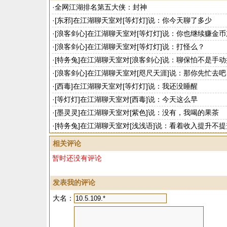
·
全网江湖排名第五大侠：封神
·
[东邪]在江湖聊天室对[等灯灯]说：你今天聊了多少
·
[浪客剑心]在江湖聊天室对[等灯灯]说：你也继续赚金币
·
[浪客剑心]在江湖聊天室对[等灯灯]说：打怪么？
·
[特务兔]在江湖聊天室对[浪客剑心]说：聊保怕不是手
·
[浪客剑心]在江湖聊天室对[咫尺天涯]说：那你先忙去吧
·
[西毒]在江湖聊天室对[等灯灯]说：我还没睡醒
·
[等灯灯]在江湖聊天室对[西毒]说：今天这么早
·
[墨灵灵]在江湖聊天室对[紫色]说：没有，我喝的果茶
·
[特务兔]在江湖聊天室对[浅浅语]说：看着收入提升不提
相关评论
暂时还没有评论
发表我的评论
大名：