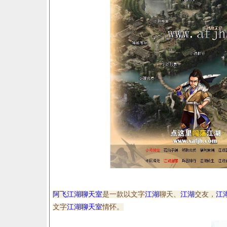
阿飞江湖
聊天室
是一款以文字
江湖
聊天、
江湖
交友，
江
文字
江湖
聊天室
情怀。