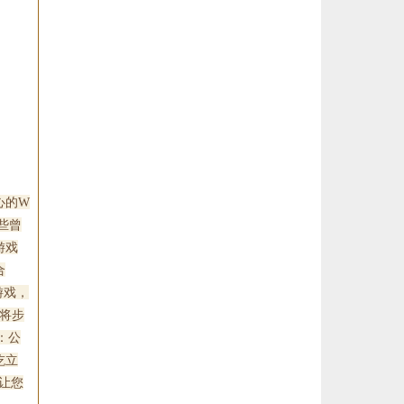
心的W
些曾
游戏
合
游戏，
即将步
：公
屹立
能让您