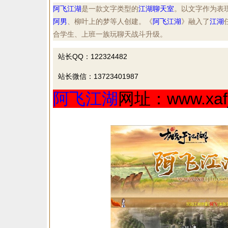
阿飞江湖
是一款文字类型的
江湖
聊天室
。以文字作为表
阿男
、柳叶上的梦等人创建。《
阿飞江湖
》融入了
江湖
合学生、上班一族玩聊天战斗升级。
站长QQ：122324482
站长微信：13723401987
阿飞江湖
网址：www.xafj