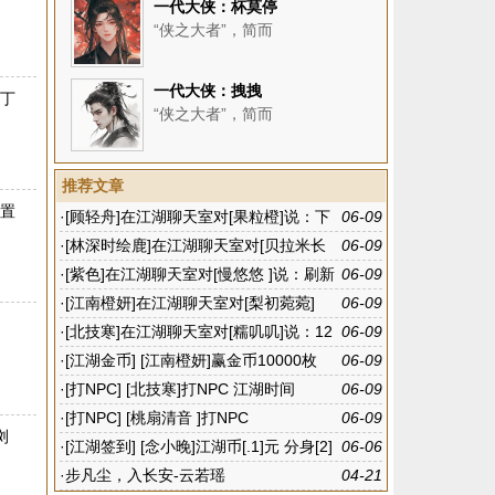
一代大侠：杯莫停
“侠之大者”，简而
一代大侠：拽拽
是丁
“侠之大者”，简而
推荐文章
内置
·
[顾轻舟]在江湖聊天室对[果粒橙]说：下
06-09
班啦
·
[林深时绘鹿]在江湖聊天室对[贝拉米长
06-09
款]说：襄阳
·
[紫色]在江湖聊天室对[慢悠悠 ]说：刷新
06-09
有点快
·
[江南橙妍]在江湖聊天室对[梨初菀菀]
06-09
说：没有规律的
·
[北技寒]在江湖聊天室对[糯叽叽]说：12
06-09
点多去吧
·
[江湖金币] [江南橙妍]赢金币10000枚
06-09
·
[打NPC] [北技寒]打NPC 江湖时间
06-09
·
[打NPC] [桃扇清音 ]打NPC
06-09
浏
·
[江湖签到] [念小晚]江湖币[.1]元 分身[2]
06-06
个
·
步凡尘，入长安-云若瑶
04-21