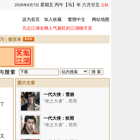
星期五 丙午【马】年 六月廿五
2026年8月7日
立秋
设为首页
加入收藏
繁體中文
网站地图
凡尘江湖全网人气最旺的江湖聊天室
习
|
留言本
图片文章
一代大侠：雪崩
“侠之大者”，简而
是丁
一代大侠：狄雨
“侠之大者”，简而
湖又