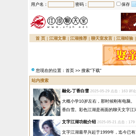
用户名：
密码：
保存
首 页
|
江湖文章
|
江湖推荐
|
聊天室发言
|
江湖经验
您现在的位置：
首页
>> 搜索"下载"
站内搜索
融化-丁香白雪
2025-05-29 点击：163 评论
大概小学10岁左右，那时候刚有电脑。 
香白雪。彩色江湖是画面的聊天文字江湖
文字江湖功能介绍
2025-05-21 点击：179
文字江湖最早兴起于1999年，迄今已